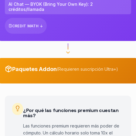
AI Chat — BYOK (Bring Your Own Key)
:
2
créditos/llamada
CREDIT MATH ↓
Paquetes Addon
(
Requieren suscripción Ultra+
)
¿Por qué las funciones premium cuestan
más?
Las funciones premium requieren más poder de
cómputo. Un cálculo horario solo toma 10x el