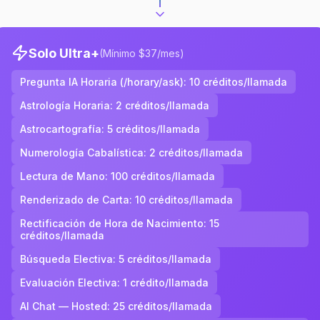
Solo Ultra+
(
Mínimo $37/mes
)
Pregunta IA Horaria (/horary/ask)
:
10
créditos/llamada
Astrología Horaria
:
2
créditos/llamada
Astrocartografía
:
5
créditos/llamada
Numerología Cabalística
:
2
créditos/llamada
Lectura de Mano
:
100
créditos/llamada
Renderizado de Carta
:
10
créditos/llamada
Rectificación de Hora de Nacimiento
:
15
créditos/llamada
Búsqueda Electiva
:
5
créditos/llamada
Evaluación Electiva
:
1
crédito/llamada
AI Chat — Hosted
:
25
créditos/llamada