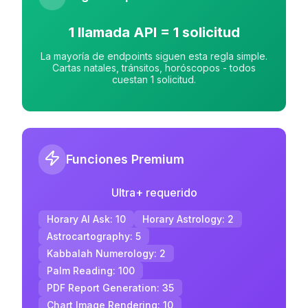
1 llamada API = 1 solicitud
La mayoría de endpoints siguen esta regla simple.
Cartas natales, tránsitos, horóscopos - todos
cuestan 1 solicitud.
Funciones Premium
Ultra+ requerido
Horary AI Ask
:
10
Horary Astrology
:
2
Astrocartography
:
5
Kabbalah Numerology
:
2
Palm Reading
:
100
PDF Report Generation
:
35
Chart Image Rendering
:
10