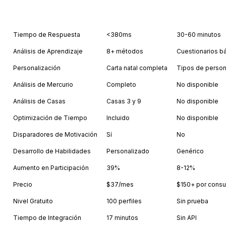
Feature
Astrology API
Others
Tiempo de Respuesta
<380ms
30-60 minutos
Análisis de Aprendizaje
8+ métodos
Cuestionarios b
Personalización
Carta natal completa
Tipos de person
Análisis de Mercurio
Completo
No disponible
Análisis de Casas
Casas 3 y 9
No disponible
Optimización de Tiempo
Incluido
No disponible
Disparadores de Motivación
Sí
No
Desarrollo de Habilidades
Personalizado
Genérico
Aumento en Participación
39%
8-12%
Precio
$37/mes
$150+ por consu
Nivel Gratuito
100 perfiles
Sin prueba
Tiempo de Integración
17 minutos
Sin API