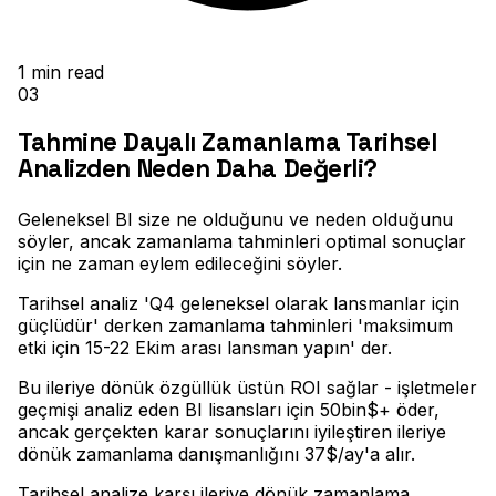
1
min read
03
Tahmine Dayalı Zamanlama Tarihsel
Analizden Neden Daha Değerli?
Geleneksel BI size ne olduğunu ve neden olduğunu
söyler, ancak zamanlama tahminleri optimal sonuçlar
için ne zaman eylem edileceğini söyler
.
Tarihsel analiz 'Q4 geleneksel olarak lansmanlar için
güçlüdür' derken zamanlama tahminleri 'maksimum
etki için 15-22 Ekim arası lansman yapın' der
.
Bu ileriye dönük özgüllük üstün ROI sağlar - işletmeler
geçmişi analiz eden BI lisansları için 50bin$+ öder,
ancak gerçekten karar sonuçlarını iyileştiren ileriye
dönük zamanlama danışmanlığını 37$/ay'a alır.
Tarihsel analize karşı ileriye dönük zamanlama