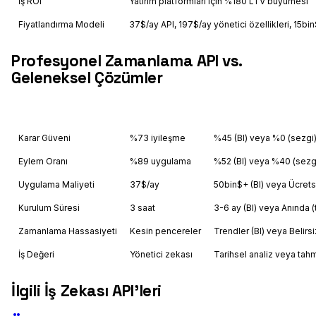
İş ROI
Yatırım platformları için %180 LTV büyümesi
Fiyatlandırma Modeli
37$/ay API, 197$/ay yönetici özellikleri, 15bi
Profesyonel Zamanlama API vs.
Geleneksel Çözümler
Feature
Astrology API
Others
Karar Güveni
%73 iyileşme
%45 (BI) veya %0 (sezgi
Eylem Oranı
%89 uygulama
%52 (BI) veya %40 (sezg
Uygulama Maliyeti
37$/ay
50bin$+ (BI) veya Ücrets
Kurulum Süresi
3 saat
3-6 ay (BI) veya Anında (
Zamanlama Hassasiyeti
Kesin pencereler
Trendler (BI) veya Belirsi
İş Değeri
Yönetici zekası
Tarihsel analiz veya tah
İlgili İş Zekası API'leri