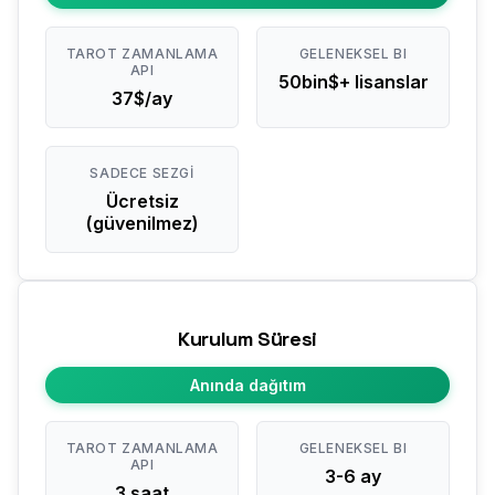
TAROT ZAMANLAMA
GELENEKSEL BI
API
50bin$+ lisanslar
37$/ay
SADECE SEZGI
Ücretsiz
(güvenilmez)
Kurulum Süresi
Anında dağıtım
TAROT ZAMANLAMA
GELENEKSEL BI
API
3-6 ay
3 saat