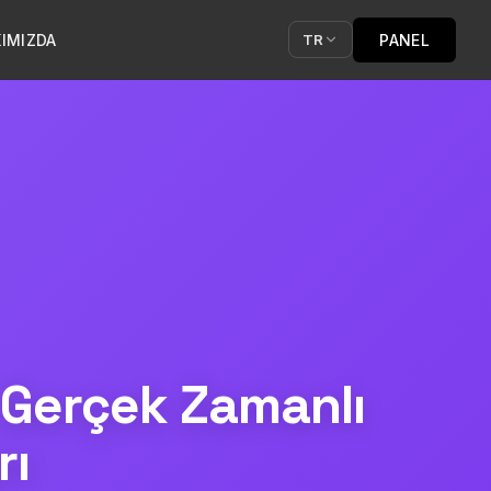
IMIZDA
PANEL
TR
n Gerçek Zamanlı
rı