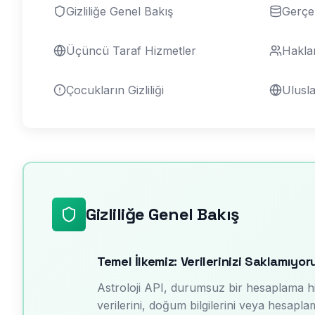
Gizliliğe Genel Bakış
Gerçe
Üçüncü Taraf Hizmetler
Haklar
Çocukların Gizliliği
Ulusla
Gizliliğe Genel Bakış
Temel İlkemiz: Verilerinizi Saklamıyor
Astroloji API, durumsuz bir hesaplama hizm
verilerini, doğum bilgilerini veya hesapla