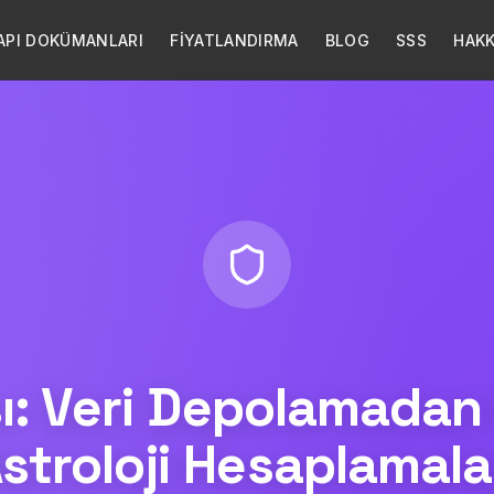
API DOKÜMANLARI
FİYATLANDIRMA
BLOG
SSS
HAKK
kası: Veri Depolamada
stroloji Hesaplamala