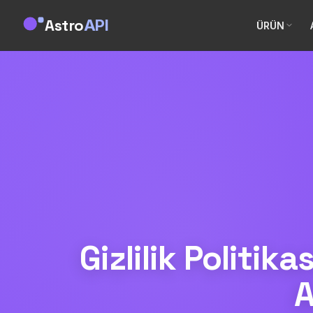
Astro
API
ÜRÜN
Gizlilik Politi
A