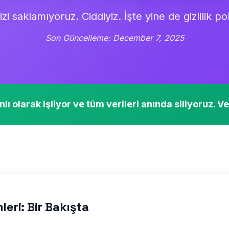
izi saklamıyoruz. Ciddiyiz. İşte yine de gizlilik po
Son Güncelleme:
December 7, 2025
 olarak işliyor ve tüm verileri anında siliyoruz. V
mleri: Bir Bakışta