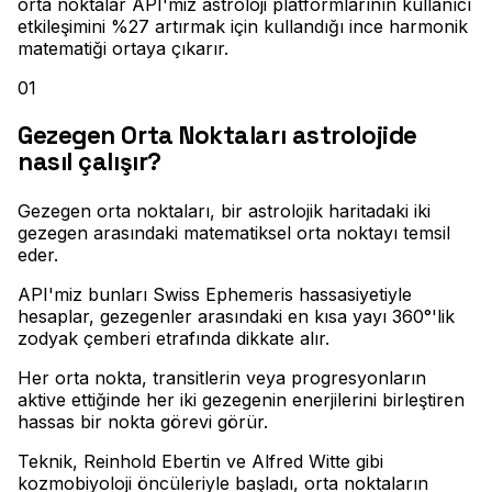
orta noktalar API'miz astroloji platformlarının kullanıcı
etkileşimini %27 artırmak için kullandığı ince harmonik
matematiği ortaya çıkarır.
01
Gezegen Orta Noktaları astrolojide
nasıl çalışır?
Gezegen orta noktaları, bir astrolojik haritadaki iki
gezegen arasındaki matematiksel orta noktayı temsil
eder
.
API'miz bunları Swiss Ephemeris hassasiyetiyle
hesaplar, gezegenler arasındaki en kısa yayı 360°'lik
zodyak çemberi etrafında dikkate alır
.
Her orta nokta, transitlerin veya progresyonların
aktive ettiğinde her iki gezegenin enerjilerini birleştiren
hassas bir nokta görevi görür
.
Teknik, Reinhold Ebertin ve Alfred Witte gibi
kozmobiyoloji öncüleriyle başladı, orta noktaların