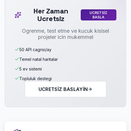
Her Zaman
UCRETSIZ
Ucretsiz
BASLA
Ogrenme, test etme ve kucuk kisisel
projeler icin mukemmel
50 API cagrisi/ay
Temel natal haritalar
5 ev sistemi
Topluluk destegi
UCRETSIZ BASLAYIN