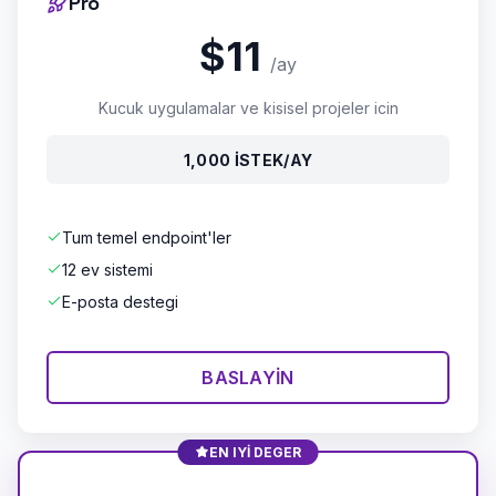
Pro
$11
/ay
Kucuk uygulamalar ve kisisel projeler icin
1,000 ISTEK/AY
Tum temel endpoint'ler
12 ev sistemi
E-posta destegi
BASLAYIN
EN IYI DEGER