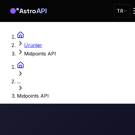
Astro
API
TR
Ürünler
Midpoints API
...
Midpoints API