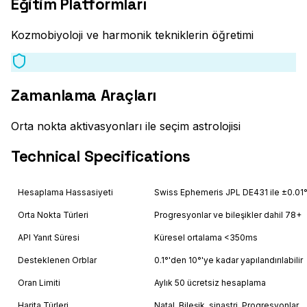
Eğitim Platformları
Kozmobiyoloji ve harmonik tekniklerin öğretimi
Zamanlama Araçları
Orta nokta aktivasyonları ile seçim astrolojisi
Technical Specifications
Hesaplama Hassasiyeti
Swiss Ephemeris JPL DE431 ile ±0.01
Orta Nokta Türleri
Progresyonlar ve bileşikler dahil 78+
API Yanıt Süresi
Küresel ortalama <350ms
Desteklenen Orblar
0.1°'den 10°'ye kadar yapılandırılabilir
Oran Limiti
Aylık 50 ücretsiz hesaplama
Harita Türleri
Natal, Bileşik, sinastri, Progresyonlar