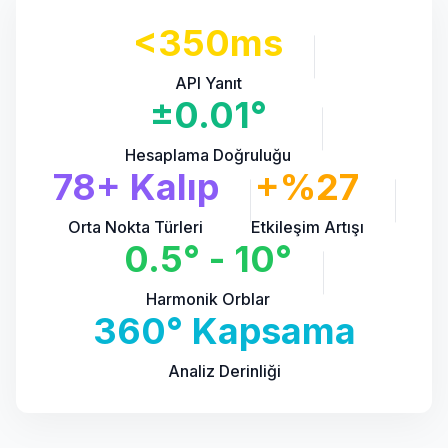
<350ms
API Yanıt
±0.01°
Hesaplama Doğruluğu
78+ Kalıp
+%27
Orta Nokta Türleri
Etkileşim Artışı
0.5° - 10°
Harmonik Orblar
360° Kapsama
Analiz Derinliği