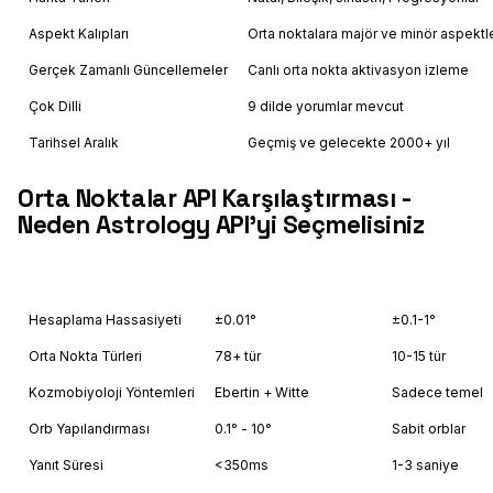
Aspekt Kalıpları
Orta noktalara majör ve minör aspektl
Gerçek Zamanlı Güncellemeler
Canlı orta nokta aktivasyon izleme
Çok Dilli
9 dilde yorumlar mevcut
Tarihsel Aralık
Geçmiş ve gelecekte 2000+ yıl
Orta Noktalar API Karşılaştırması -
Neden Astrology API'yi Seçmelisiniz
Feature
Astrology API
Other
Hesaplama Hassasiyeti
±0.01°
±0.1-1°
Orta Nokta Türleri
78+ tür
10-15 tür
Kozmobiyoloji Yöntemleri
Ebertin + Witte
Sadece temel
Orb Yapılandırması
0.1° - 10°
Sabit orblar
Yanıt Süresi
<350ms
1-3 saniye