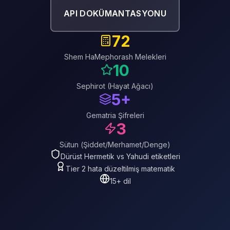
API DOKÜMANTASYONU
72
Shem HaMephorash Melekleri
10
Sephirot (Hayat Ağacı)
5+
Gematria Şifreleri
3
Sütun (Şiddet/Merhamet/Denge)
Dürüst Hermetik vs Yahudi etiketleri
Tier 2 hata düzeltilmiş matematik
15+ dil