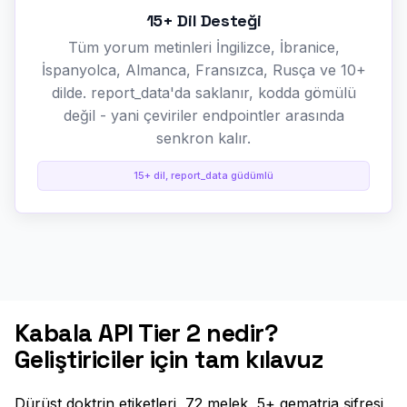
15+ Dil Desteği
Tüm yorum metinleri İngilizce, İbranice,
İspanyolca, Almanca, Fransızca, Rusça ve 10+
dilde. report_data'da saklanır, kodda gömülü
değil - yani çeviriler endpointler arasında
senkron kalır.
15+ dil, report_data güdümlü
Kabala API Tier 2 nedir?
Geliştiriciler için tam kılavuz
Dürüst doktrin etiketleri, 72 melek, 5+ gematria şifresi