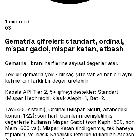
1
min read
03
Gematria şifreleri: standart, ordinal,
mispar gadol, mispar katan, atbash
Gematria, İbrani harflerine sayısal değerler atar
.
Tek bir gematria yok - birkaç şifre var ve her biri aynı
kelime için farklı bir değer üretebilir
.
Kabala API Tier 2, 5+ şifreyi destekler: Standart
(Mispar Hechrachi, klasik Aleph=1, Bet=2..
.
Tav=400 sistemi); Ordinal (Mispar Siduri, alfabedeki
konum 1-22); son harf biçimlerini genişletilmiş
değerlerle kullanan Mispar Gadol (son Kaph=500, son
Mem=600 vs.); Mispar Katan (indirgenmiş, tek haneye
toplanır); ve klasik Kabalistik tefsirde kullanılan Atbash