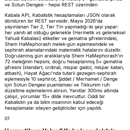
ve Sütun Dengesi - hepsi REST üzerinden
Kabala API, Kabalistik hesaplamaları JSON olarak
döndüren bir REST servisidir. Mayıs 2026'da
yayınlanan Tier 2, Tier 1'in yapmadığı iki şeyi yapar:
her yanıtı ait olduğu gelenekle (Hermetik vs geleneksel
Yahudi Kabalası) etiketler ve gematria şifrelerindeki,
Shem HaMephorash melek-gün eşlemesindeki ve
sephirah atamalarındaki matematik hatalarını düzeltir.
Doğrulanmış gün aralıklarıyla Shem HaMephorash'ın
72 meleğinin hepsini, doğru hesaplanmış 5+ gematria
şifresini (standart, ordinal, mispar gadol, mispar katan,
atbash), Hayat Ağacı'nda tutarlı gezegen-sephirah
eşlemesiyle 10 sephirot, Şiddet / Merhamet / Denge
için Sütun Dengesi puanlaması ve Tikkunim ruh
düzeltme eşlemelerini alırsın. Yanıtlar 300ms altında
çalışır, yorumlar 15+ dilde mevcuttur. Ciddi bir
Kabalistin ya da bilim insanının kabul edeceği
hesaplamalar isteyen geliştiriciler için yapıldı.
01