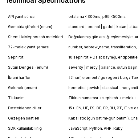
Technical Specifications
API yanıt süresi
ortalama <300ms, p99 <500ms
Gematria şifreleri (enum)
standard | ordinal | gadol | katan | atb
Shem HaMephorash melekleri
Doğrulanmış gün aralığı eşlemesiyle t
72-melek yanıt şeması
number, hebrew_name, transliteration,
Sephirot
10 sephirot + Da'at bayrağı, endpointler
Sütun Dengesi (enum)
severity | mercy | balance, sütun başı
İbrani harfler
22 harf, element / gezegen / burç / Ta
Gelenek (enum)
hermetic | jewish | classical - her yanıtt
Tikkunim
Tikkun numarası + sephirah + melek + 
Desteklenen diller
15+: EN, HE, ES, DE, FR, RU, PT, IT ve d
Gezegen saatleri
Kabalistik (gün batımı-gün batımı), Cha
SDK kullanılabilirliği
JavaScript, Python, PHP, Ruby