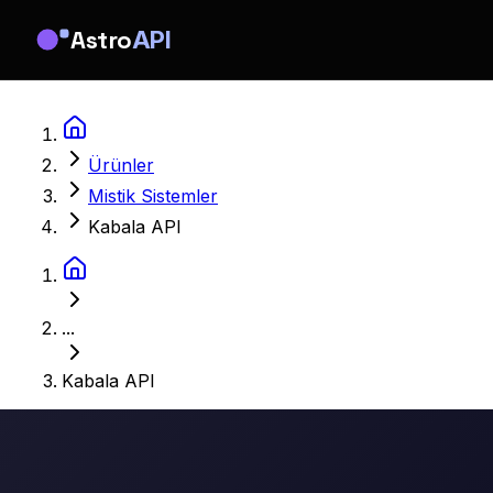
Astro
API
Ürünler
Mistik Sistemler
Kabala API
...
Kabala API