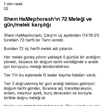
1
min read
02
Shem HaMephorash'ın 72 Meleği ve
gün/melek karşılığı
Shem HaMephorash, Çıkış'ın üç ayetinden (14:19-21)
türetilen 72 harfli bir Tanrı ismidir
.
Bundan 72 üç harfli melek adı çıkarılır
.
Her melek güneş yılının yaklaşık 5 günlük bir aralığını
yönetir, böylece bir doğum tarihi verildiğinde o aralık
için koruyucu meleği döndürebilirsin
.
Tier 1'in bu eşlemede N kadar kayma hataları vardı
.
Tier 2 doğrulanmış bir gün aralığı tablosu getiriyor:
doğum tarihi gönder, İbranice ad, transliterasyon,
anlam, mezmur ayeti, burç dereceleri ve koroyla
birlikte doğru meleği al
.