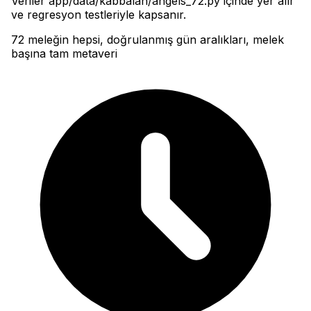
Veriler app/data/kabbalah/angels_72.py içinde yer alır
ve regresyon testleriyle kapsanır.
72 meleğin hepsi, doğrulanmış gün aralıkları, melek
başına tam metaveri