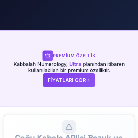
PREMIUM ÖZELLIK
Kabbalah Numerology,
Ultra
planından itibaren
kullanılabilen bir premium özelliktir.
FIYATLARI GÖR
Çoğu Kabala API'si Bozuk ya