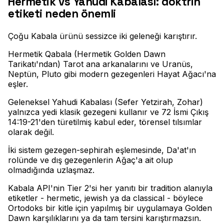
Hermetik vs Yahudi Kabalası: doktrin
etiketi neden önemli
Çoğu Kabala ürünü sessizce iki geleneği karıştırır
.
Hermetik Qabala (Hermetik Golden Dawn
Tarikatı'ndan) Tarot ana arkanalarını ve Uranüs,
Neptün, Pluto gibi modern gezegenleri Hayat Ağacı'na
eşler
.
Geleneksel Yahudi Kabalası (Sefer Yetzirah, Zohar)
yalnızca yedi klasik gezegeni kullanır ve 72 İsmi Çıkış
14:19-21'den türetilmiş kabul eder, törensel tılsımlar
olarak değil
.
İki sistem gezegen-sephirah eşlemesinde, Da'at'ın
rolünde ve dış gezegenlerin Ağaç'a ait olup
olmadığında uzlaşmaz
.
Kabala API'nin Tier 2'si her yanıtı bir tradition alanıyla
etiketler - hermetic, jewish ya da classical - böylece
Ortodoks bir kitle için yapılmış bir uygulamaya Golden
Dawn karşılıklarını ya da tam tersini karıştırmazsın.