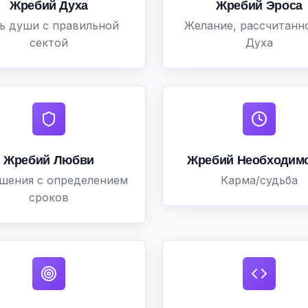
Жребий Духа
Жребий Эроса
ь души с правильной
Желание, рассчитанн
сектой
Духа
Жребий Любви
Жребий Необходим
шения с определением
Карма/судьба
сроков