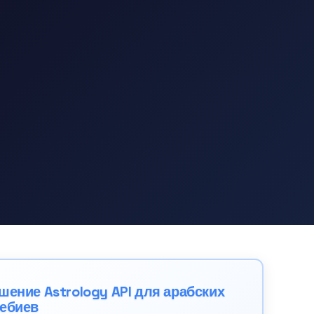
шение Astrology API для арабских
ебиев