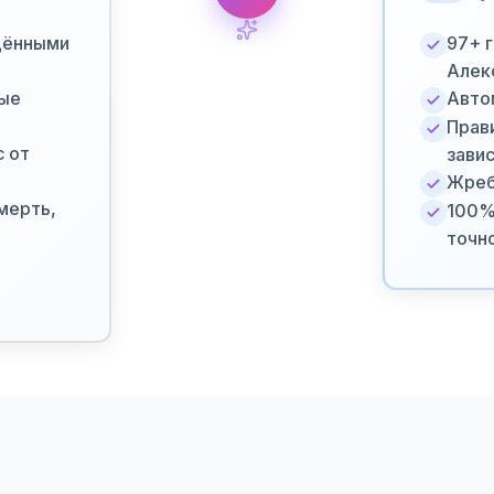
щёнными
97+ 
Алек
ные
Авто
Прав
с от
зави
Жреб
мерть,
100%
точн