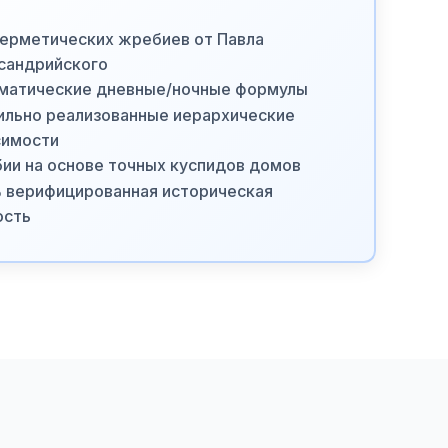
герметических жребиев от Павла
сандрийского
матические дневные/ночные формулы
ильно реализованные иерархические
симости
ии на основе точных куспидов домов
 верифицированная историческая
ость