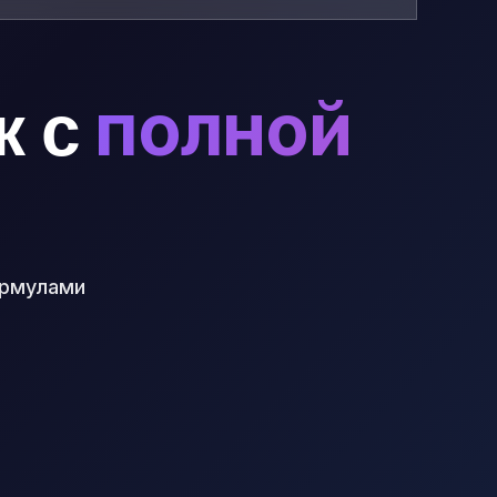
к с
полной
ормулами