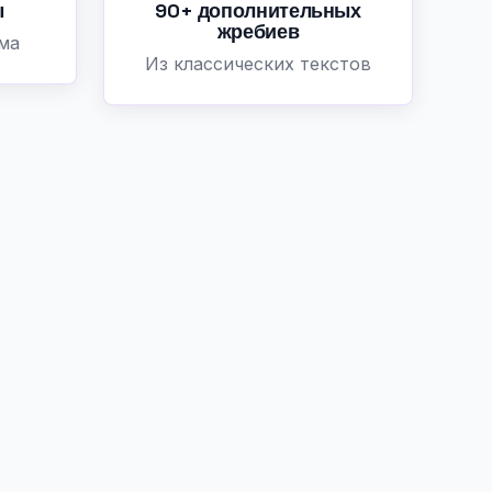
ы
90+ дополнительных
жребиев
ома
Из классических текстов