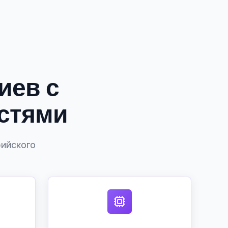
иев с
стями
рийского