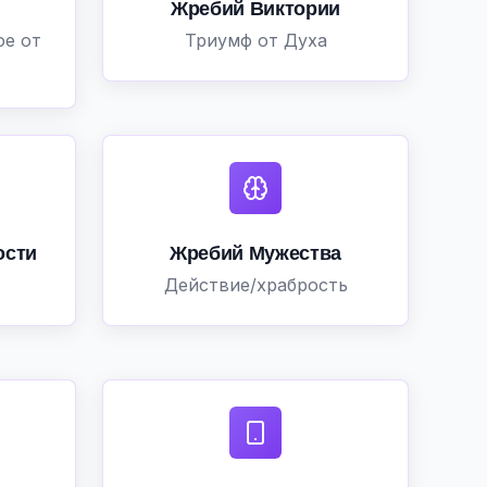
Жребий Виктории
ое от
Триумф от Духа
ости
Жребий Мужества
Действие/храбрость