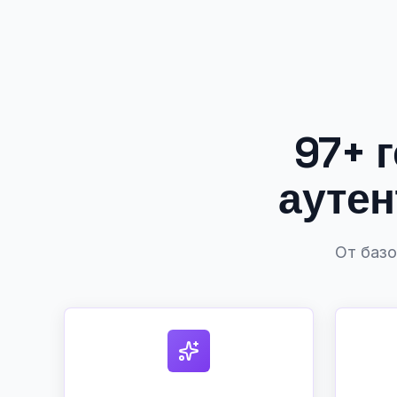
97+ 
ауте
От базо