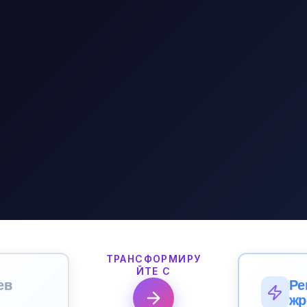
ТРАНСФОРМИРУ
ЙТЕ С
ев
Ре
жр