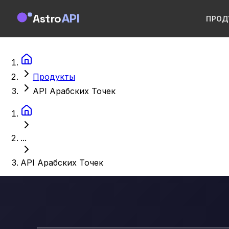
Astro
API
ПРОД
Продукты
API Арабских Точек
...
API Арабских Точек