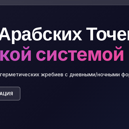
Арабских Точе
кой системой
+ герметических жребиев с дневными/ночными ф
АЦИЯ