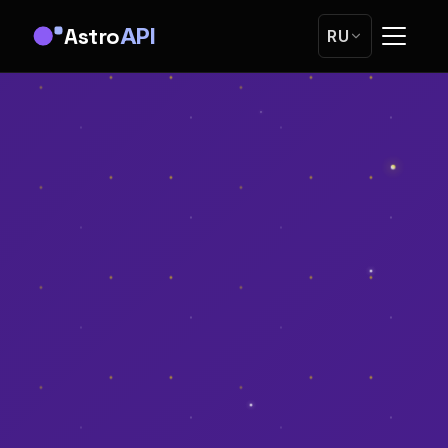
Astro
API
RU