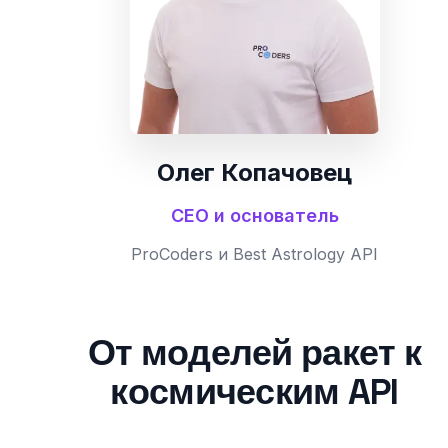
Олег Копачовец
CEO и основатель
ProCoders и Best Astrology API
От моделей ракет к
космическим API