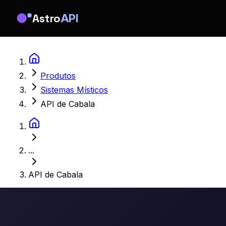
Astro
API
Produtos
Sistemas Místicos
API de Cabala
...
API de Cabala