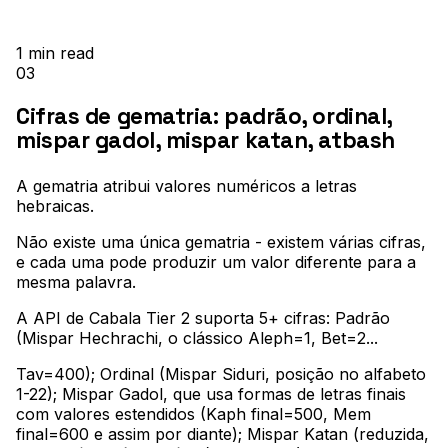
1
min read
03
Cifras de gematria: padrão, ordinal,
mispar gadol, mispar katan, atbash
A gematria atribui valores numéricos a letras
hebraicas
.
Não existe uma única gematria - existem várias cifras,
e cada uma pode produzir um valor diferente para a
mesma palavra
.
A API de Cabala Tier 2 suporta 5+ cifras: Padrão
(Mispar Hechrachi, o clássico Aleph=1, Bet=2..
.
Tav=400); Ordinal (Mispar Siduri, posição no alfabeto
1-22); Mispar Gadol, que usa formas de letras finais
com valores estendidos (Kaph final=500, Mem
final=600 e assim por diante); Mispar Katan (reduzida,