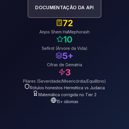
DOCUMENTAÇÃO DA API
72
Anjos Shem HaMephorash
10
Sefirot (Árvore da Vida)
5+
Cifras de Gematria
3
Pilares (Severidade/Misericórdia/Equilíbrio)
Rótulos honestos Hermética vs Judaica
Matemática corrigida no Tier 2
15+ idiomas