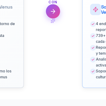
CON
 Venus
So
V
etorno de
4 end
repor
sta
739+ 
cada 
Repor
y tem
Anali
activ
omo los
Sopor
enus
cultu