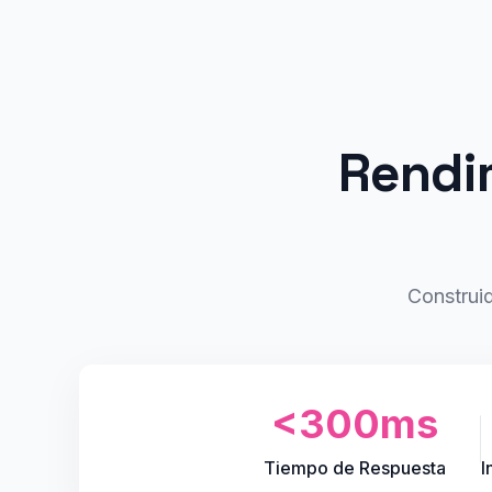
Rendim
Construi
<300ms
Tiempo de Respuesta
I