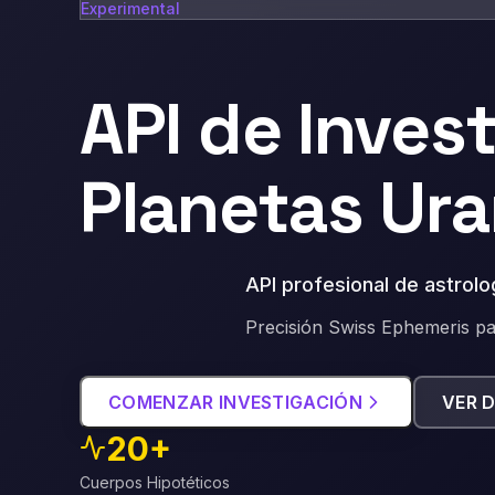
Experimental
API de Inves
Planetas Ur
API profesional de astrolo
Precisión Swiss Ephemeris pa
COMENZAR INVESTIGACIÓN
VER 
20+
Cuerpos Hipotéticos