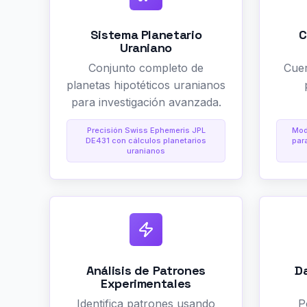
Sistema Planetario
C
Uraniano
Conjunto completo de
Cuer
planetas hipotéticos uranianos
para investigación avanzada.
Precisión Swiss Ephemeris JPL
Mod
DE431 con cálculos planetarios
par
uranianos
Análisis de Patrones
D
Experimentales
Identifica patrones usando
P