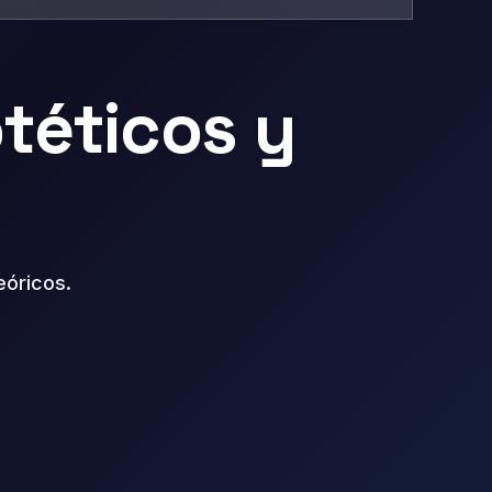
otéticos y
eóricos
.