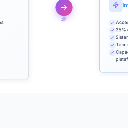
I
os
Acces
35% d
Siste
Técni
Capac
plata