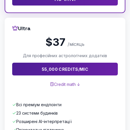
Ultra
$37
/місяць
Для професійних астрологічних додатків
55,000 CREDITS/МІС
Credit math ↓
Всі преміум ендпоінти
23 системи будинків
Розширені AI-інтерпретації
Пріоритетна підтримка