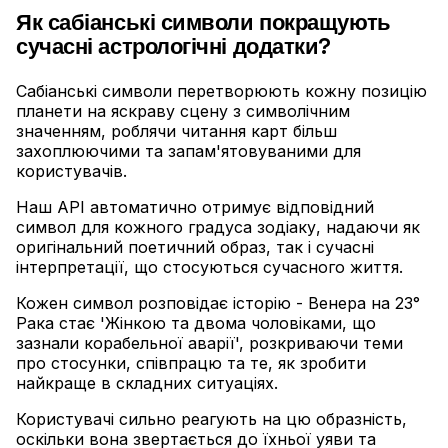
Як сабіанські символи покращують
сучасні астрологічні додатки?
Сабіанські символи перетворюють кожну позицію
планети на яскраву сцену з символічним
значенням, роблячи читання карт більш
захоплюючими та запам'ятовуваними для
користувачів
.
Наш API автоматично отримує відповідний
символ для кожного градуса зодіаку, надаючи як
оригінальний поетичний образ, так і сучасні
інтерпретації, що стосуються сучасного життя
.
Кожен символ розповідає історію - Венера на 23°
Рака стає 'Жінкою та двома чоловіками, що
зазнали корабельної аварії', розкриваючи теми
про стосунки, співпрацю та те, як зробити
найкраще в складних ситуаціях
.
Користувачі сильно реагують на цю образність,
оскільки вона звертається до їхньої уяви та