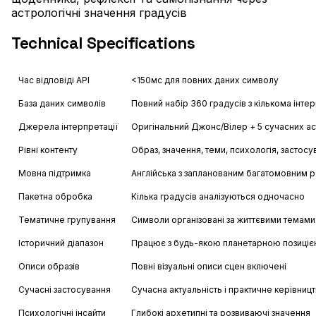
астрологічні значення градусів
Technical Specifications
Час відповіді API
<150мс для повних даних символу
База даних символів
Повний набір 360 градусів з кількома інте
Джерела інтерпретації
Оригінальний Джонс/Вілер + 5 сучасних ас
Рівні контенту
Образ, значення, теми, психологія, застосу
Мовна підтримка
Англійська з запланованим багатомовним
Пакетна обробка
Кілька градусів аналізуються одночасно
Тематичне групування
Символи організовані за життєвими темами
Історичний діапазон
Працює з будь-якою планетарною позиціє
Описи образів
Повні візуальні описи сцен включені
Сучасні застосування
Сучасна актуальність і практичне керівниц
Психологічні інсайти
Глибокі архетипні та розвиваючі значення