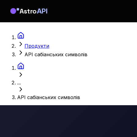
Astro
API
Продукти
API сабіанських символів
...
API сабіанських символів