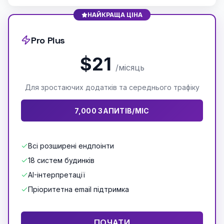
НАЙКРАЩА ЦІНА
Pro Plus
$21
/місяць
Для зростаючих додатків та середнього трафіку
7,000 ЗАПИТІВ/МІС
Всі розширені ендпоінти
18 систем будинків
AI-інтерпретації
Пріоритетна email підтримка
ПОЧАТИ