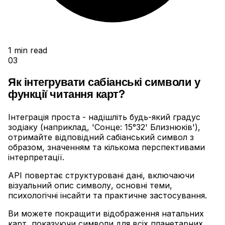
1
min read
03
Як інтегрувати сабіанські символи у
функції читання карт?
Інтеграція проста - надішліть будь-який градус
зодіаку (наприклад, 'Сонце: 15°32' Близнюків'),
отримайте відповідний сабіанський символ з
образом, значенням та кількома перспективами
інтерпретації
.
API повертає структуровані дані, включаючи
візуальний опис символу, основні теми,
психологічні інсайти та практичне застосування
.
Ви можете покращити відображення натальних
карт, показуючи символи для всіх планетарних