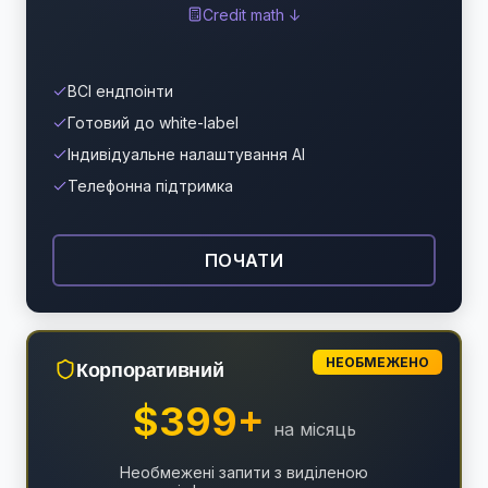
Credit math ↓
ВСІ ендпоінти
Готовий до white-label
Індивідуальне налаштування AI
Телефонна підтримка
ПОЧАТИ
НЕОБМЕЖЕНО
Корпоративний
$399+
на місяць
Необмежені запити з виділеною