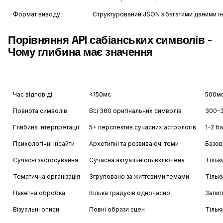
Формат виводу
Структурований JSON з багатими даними ін
Порівняння API сабіанських символів -
Чому глибина має значення
Feature
Astrology API
Час відповіді
<150мс
500м
Повнота символів
Всі 360 оригінальних символів
300-3
Глибина інтерпретації
5+ перспектив сучасних астрологів
1-2 ба
Психологічні інсайти
Архетипні та розвиваючі теми
Базов
Сучасні застосування
Сучасна актуальність включена
Тільк
Тематична організація
Згруповано за життєвими темами
Тільк
Пакетна обробка
Кілька градусів одночасно
Запит
Візуальні описи
Повні образи сцен
Тільк