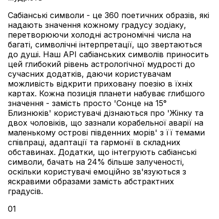
Сабіанські символи - це 360 поетичних образів, які
надають значення кожному градусу зодіаку,
перетворюючи холодні астрономічні числа на
багаті, символічні інтерпретації, що звертаються
до душі. Наш API сабіанських символів приносить
цей глибокий рівень астрологічної мудрості до
сучасних додатків, даючи користувачам
можливість відкрити приховану поезію в їхніх
картах. Кожна позиція планети набуває глибшого
значення - замість просто 'Сонце на 15°
Близнюків' користувачі дізнаються про 'Жінку та
двох чоловіків, що зазнали корабельної аварії на
маленькому острові південних морів' з її темами
співпраці, адаптації та гармонії в складних
обставинах. Додатки, що інтегрують сабіанські
символи, бачать на 24% більше залученості,
оскільки користувачі емоційно зв'язуються з
яскравими образами замість абстрактних
градусів.
01