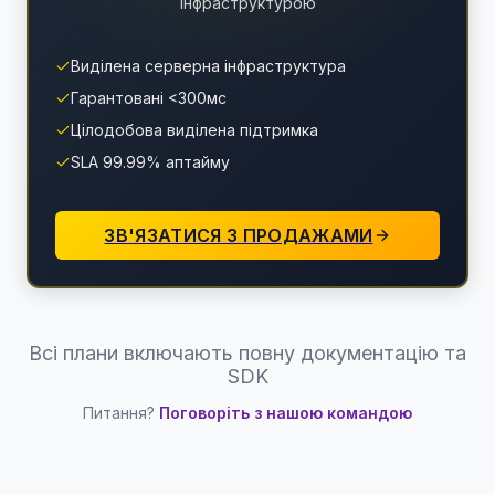
інфраструктурою
Виділена серверна інфраструктура
Гарантовані <300мс
Цілодобова виділена підтримка
SLA 99.99% аптайму
ЗВ'ЯЗАТИСЯ З ПРОДАЖАМИ
Всі плани включають повну документацію та
SDK
Питання?
Поговоріть з нашою командою