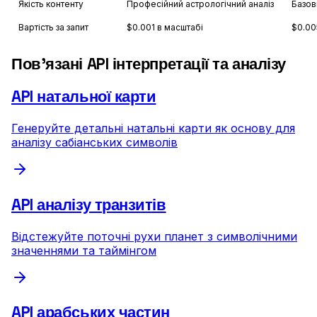
Якість контенту
Професійний астрологічний аналіз
Базов
Вартість за запит
$0.001 в масштабі
$0.00
Пов'язані API інтерпретації та аналізу
API натальної карти
Генеруйте детальні натальні карти як основу для
аналізу сабіанських символів
API аналізу транзитів
Відстежуйте поточні рухи планет з символічними
значеннями та таймінгом
API арабських частин