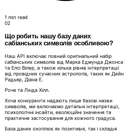
1
min read
02
Що робить нашу базу даних
сабіанських символів особливою?
Наш API включає повний оригінальний набір
сабіанських символів від Марка Едмунда Джонса
та Елсі Вілер, а також кілька рівнів інтерпретації
від провідних сучасних астрологів, таких як Дейн
Радьяр, Діана Е
.
Роче та Лінда Хілл
.
Хоча конкуренти надають лише базові назви
символів, ми включаємо детальні інтерпретації,
психологічні інсайти, еволюційні значення та
практичне застосування для кожного градуса
.
База даних охоплює як позитивні, так і складні