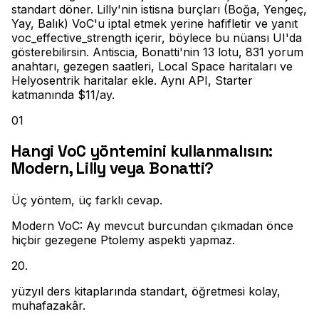
standart döner. Lilly'nin istisna burçları (Boğa, Yengeç,
Yay, Balık) VoC'u iptal etmek yerine hafifletir ve yanıt
voc_effective_strength içerir, böylece bu nüansı UI'da
gösterebilirsin. Antiscia, Bonatti'nin 13 lotu, 831 yorum
anahtarı, gezegen saatleri, Local Space haritaları ve
Helyosentrik haritalar ekle. Aynı API, Starter
katmanında $11/ay.
01
Hangi VoC yöntemini kullanmalısın:
Modern, Lilly veya Bonatti?
Üç yöntem, üç farklı cevap
.
Modern VoC: Ay mevcut burcundan çıkmadan önce
hiçbir gezegene Ptolemy aspekti yapmaz
.
20
.
yüzyıl ders kitaplarında standart, öğretmesi kolay,
muhafazakâr
.