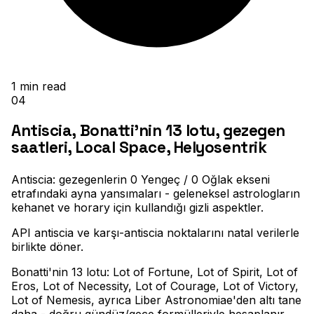
1
min read
04
Antiscia, Bonatti'nin 13 lotu, gezegen
saatleri, Local Space, Helyosentrik
Antiscia: gezegenlerin 0 Yengeç / 0 Oğlak ekseni
etrafındaki ayna yansımaları - geleneksel astrologların
kehanet ve horary için kullandığı gizli aspektler
.
API antiscia ve karşı-antiscia noktalarını natal verilerle
birlikte döner
.
Bonatti'nin 13 lotu: Lot of Fortune, Lot of Spirit, Lot of
Eros, Lot of Necessity, Lot of Courage, Lot of Victory,
Lot of Nemesis, ayrıca Liber Astronomiae'den altı tane
daha - doğru gündüz/gece formülleriyle hesaplanır
.