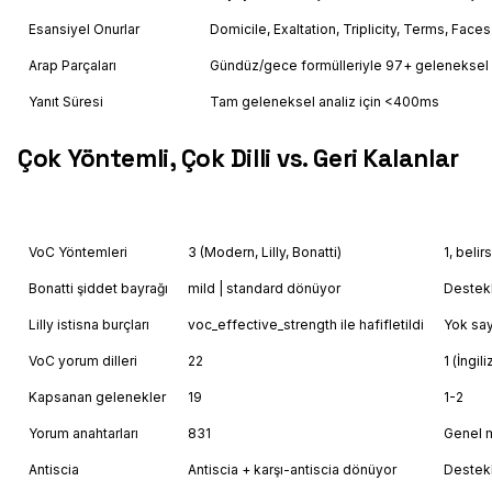
Esansiyel Onurlar
Domicile, Exaltation, Triplicity, Terms, Face
Arap Parçaları
Gündüz/gece formülleriyle 97+ geleneksel 
Yanıt Süresi
Tam geleneksel analiz için <400ms
Çok Yöntemli, Çok Dilli vs. Geri Kalanlar
Feature
Astrology API
VoC Yöntemleri
3 (Modern, Lilly, Bonatti)
1, belir
Bonatti şiddet bayrağı
mild | standard dönüyor
Destek
Lilly istisna burçları
voc_effective_strength ile hafifletildi
Yok say
VoC yorum dilleri
22
1 (İngil
Kapsanan gelenekler
19
1-2
Yorum anahtarları
831
Genel m
Antiscia
Antiscia + karşı-antiscia dönüyor
Destek