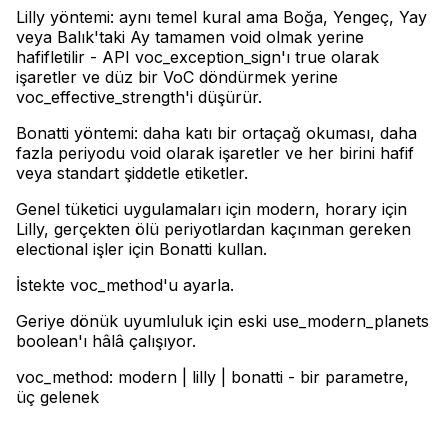
Lilly yöntemi: aynı temel kural ama Boğa, Yengeç, Yay
veya Balık'taki Ay tamamen void olmak yerine
hafifletilir - API voc_exception_sign'ı true olarak
işaretler ve düz bir VoC döndürmek yerine
voc_effective_strength'i düşürür
.
Bonatti yöntemi: daha katı bir ortaçağ okuması, daha
fazla periyodu void olarak işaretler ve her birini hafif
veya standart şiddetle etiketler
.
Genel tüketici uygulamaları için modern, horary için
Lilly, gerçekten ölü periyotlardan kaçınman gereken
electional işler için Bonatti kullan
.
İstekte voc_method'u ayarla
.
Geriye dönük uyumluluk için eski use_modern_planets
boolean'ı hâlâ çalışıyor.
voc_method: modern | lilly | bonatti - bir parametre,
üç gelenek