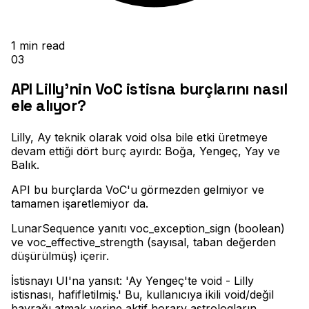
1
min read
03
API Lilly'nin VoC istisna burçlarını nasıl
ele alıyor?
Lilly, Ay teknik olarak void olsa bile etki üretmeye
devam ettiği dört burç ayırdı: Boğa, Yengeç, Yay ve
Balık
.
API bu burçlarda VoC'u görmezden gelmiyor ve
tamamen işaretlemiyor da
.
LunarSequence yanıtı voc_exception_sign (boolean)
ve voc_effective_strength (sayısal, taban değerden
düşürülmüş) içerir
.
İstisnayı UI'na yansıt: 'Ay Yengeç'te void - Lilly
istisnası, hafifletilmiş.' Bu, kullanıcıya ikili void/değil
bayrağı atmak yerine aktif horary astrologların