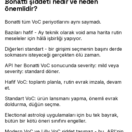
Bonatti şiddeti nedir ve neden
önemlidir?
Bonatti tüm VoC periyotlarını aynı saymadı
.
Bazıları hafif - Ay teknik olarak void ama harita rutin
meseleler için hâlâ işbirliği yapıyor
.
Diğerleri standart - bir girişimi seçmenin başını derde
sokmasını isteyeceği gerçekten ölü zaman
.
API her Bonatti VoC sonucunda severity: mild veya
severity: standard döner
.
Hafif VoC: toplantı planla, rutin evrak imzala, devam
et
.
Standart VoC: ürün lansmanı yapma, önemli evrak
doldurma, düğün seçme
.
Electional astroloji uygulamaları için bu tek bayrak,
bütün bir kötü öneri sınıfını engeller
.
Modern VoC ve Lilly VoC şiddet taşımaz - bu, API'nin