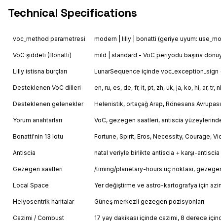
Technical Specifications
voc_method parametresi
modern | lilly | bonatti (geriye uyum: use_
VoC şiddeti (Bonatti)
mild | standard - VoC periyodu başına dönü
Lilly istisna burçları
LunarSequence içinde voc_exception_sign + 
Desteklenen VoC dilleri
en, ru, es, de, fr, it, pt, zh, uk, ja, ko, hi, ar,
Desteklenen gelenekler
Helenistik, ortaçağ Arap, Rönesans Avrupas
Yorum anahtarları
VoC, gezegen saatleri, antiscia yüzeylerind
Bonatti'nin 13 lotu
Fortune, Spirit, Eros, Necessity, Courage, 
Antiscia
natal veriyle birlikte antiscia + karşı-antisci
Gezegen saatleri
/timing/planetary-hours uç noktası, gezegen
Local Space
Yer değiştirme ve astro-kartografya için azim
Helyosentrik haritalar
Güneş merkezli gezegen pozisyonları
Cazimi / Combust
17 yay dakikası içinde cazimi, 8 derece iç