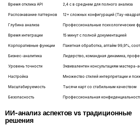
Время отклика API
2,4 с в среднем для полного анализа
Распознавание паттернов
12+ сложных конфигураций (Тау-квадрат
Глубина анализа
Профессиональные психологические ф
Время интеграции
15 минут с полной документацией
Корпоративные функции
Пакетная обработка, аптайм 99,9%, соо
Бизнес-аналитика
Лидерство, командная динамика, профе
Уровень точности
Эквивалентен консультациям мастера-а
Настройка
Множество стилей интерпретации и пси
Масштабируемость
Тысячи карт со стабильным качеством
Безопасность
Профессиональная конфиденциальность
ИИ-анализ аспектов vs традиционные
решения
Feature
Astrology API