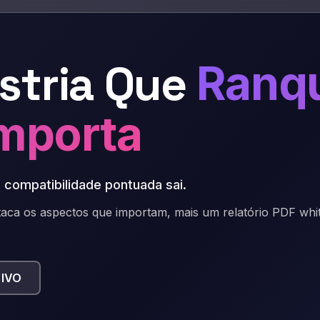
astria Que
Ranqu
mporta
 compatibilidade pontuada sai
.
taca os aspectos que importam, mais um relatório PDF whi
VIVO