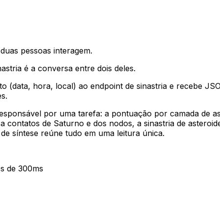
 duas pessoas interagem
.
astria é a conversa entre dois deles
.
o (data, hora, local) ao endpoint de sinastria e recebe J
es
.
esponsável por uma tarefa: a pontuação por camada de as
a contatos de Saturno e dos nodos, a sinastria de asteroi
de síntese reúne tudo em uma leitura única
.
os de 300ms