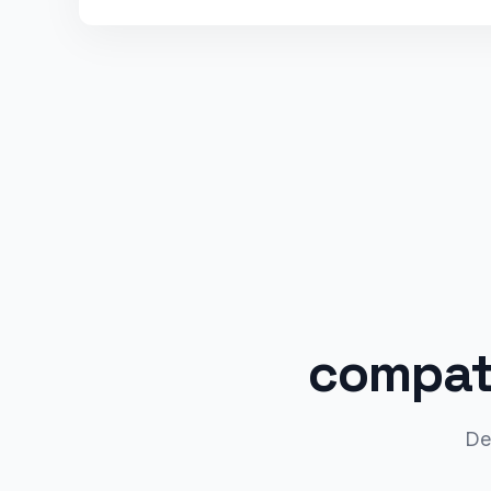
compati
De