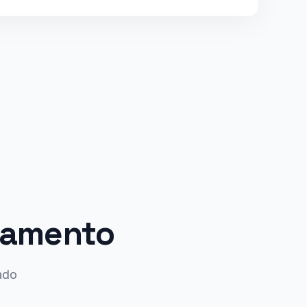
onamento
ado