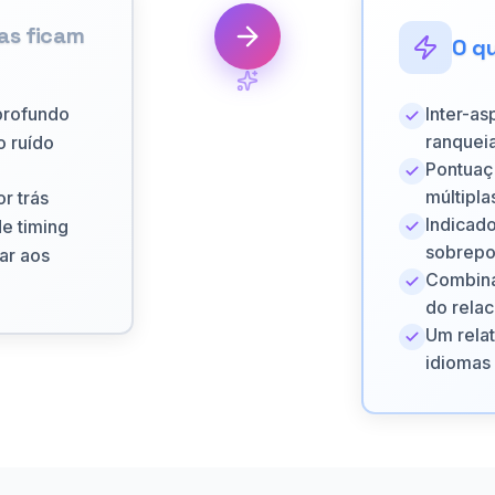
as ficam
O qu
profundo
Inter-a
ranqueia
 ruído
Pontuaç
múltipl
r trás
Indicado
e timing
sobrepo
ar aos
Combina
do rela
Um relat
idiomas