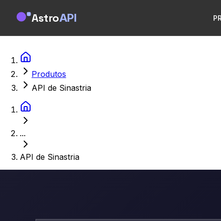
Astro
API
P
Produtos
API de Sinastria
...
API de Sinastria