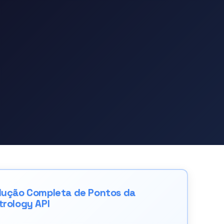
lução Completa de Pontos da
trology API