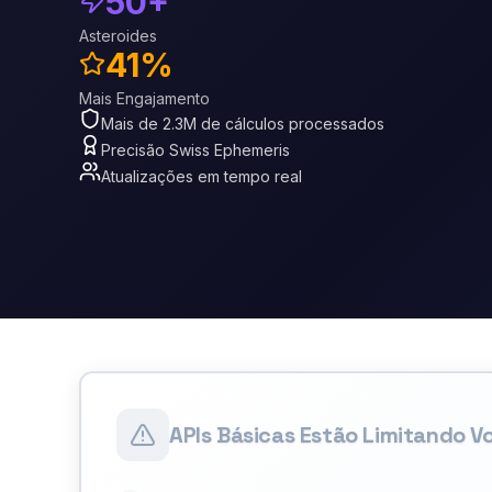
50+
Asteroides
41%
Mais Engajamento
Mais de 2.3M de cálculos processados
Precisão Swiss Ephemeris
Atualizações em tempo real
APIs Básicas Estão Limitando V