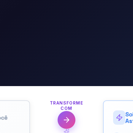
TRANSFORME
COM
So
ocê
As