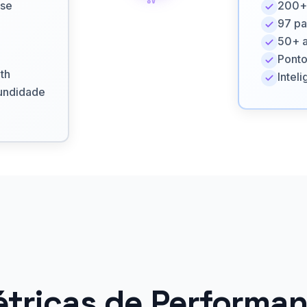
ise
200+ 
97 pa
50+ a
Ponto
th
Intel
fundidade
tricas de Performa