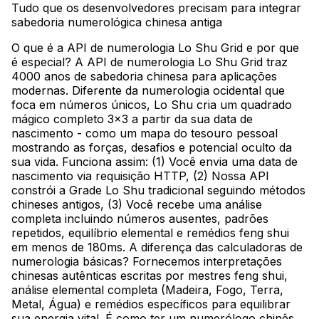
Tudo que os desenvolvedores precisam para integrar
sabedoria numerológica chinesa antiga
O que é a API de numerologia Lo Shu Grid e por que
é especial? A API de numerologia Lo Shu Grid traz
4000 anos de sabedoria chinesa para aplicações
modernas. Diferente da numerologia ocidental que
foca em números únicos, Lo Shu cria um quadrado
mágico completo 3x3 a partir da sua data de
nascimento - como um mapa do tesouro pessoal
mostrando as forças, desafios e potencial oculto da
sua vida. Funciona assim: (1) Você envia uma data de
nascimento via requisição HTTP, (2) Nossa API
constrói a Grade Lo Shu tradicional seguindo métodos
chineses antigos, (3) Você recebe uma análise
completa incluindo números ausentes, padrões
repetidos, equilíbrio elemental e remédios feng shui
em menos de 180ms. A diferença das calculadoras de
numerologia básicas? Fornecemos interpretações
chinesas autênticas escritas por mestres feng shui,
análise elemental completa (Madeira, Fogo, Terra,
Metal, Água) e remédios específicos para equilibrar
sua energia vital. É como ter um numerólogo chinês