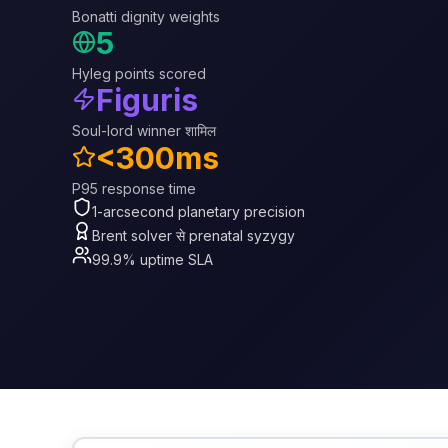
Bonatti dignity weights
5
Hyleg points scored
Figuris
Soul-lord winner शामिल
<300ms
P95 response time
1-arcsecond planetary precision
Brent solver से prenatal syzygy
99.9% uptime SLA