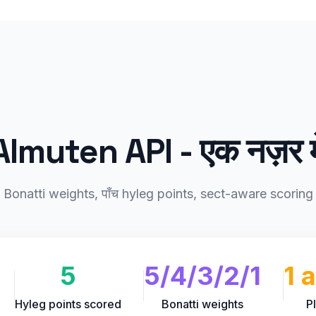
Almuten API - एक नज़र मे
Bonatti weights, पाँच hyleg points, sect-aware scoring
5
5/4/3/2/1
1 
Hyleg points scored
Bonatti weights
P