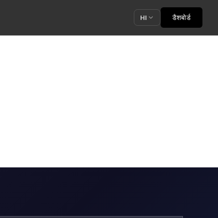
डैशबोर्ड
HI