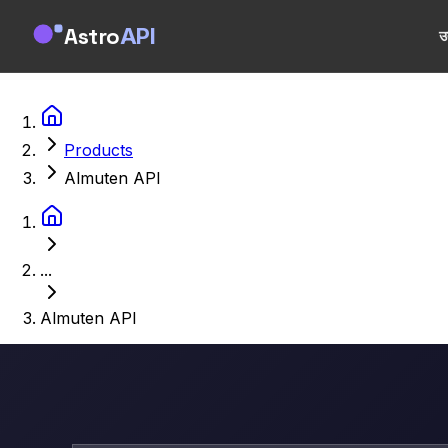
Astro
API
उ
Products
Almuten API
...
Almuten API