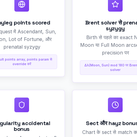
hyleg points scored
Brent solver से pren
syzygy
quest में Ascendant, Sun,
Birth से पहले का exact
n, Lot of Fortune, और
Moon या Full Moon arc
prenatal syzygy
precision पर
lt points array, points param से
override करें
Δλ(Moon, Sun) mod 180 पर Bren
solver
gularity accidental
Sect और hayz bonu
bonus
Chart के sect से match क