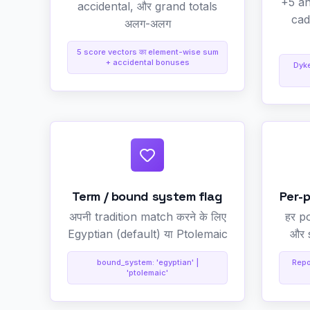
+5 an
accidental, और grand totals
cad
अलग-अलग
5 score vectors का element-wise sum
+ accidental bonuses
Dykes
Term / bound system flag
Per-
अपनी tradition match करने के लिए
हर p
Egyptian (default) या Ptolemaic
और 
bound_system: 'egyptian' |
Repor
'ptolemaic'