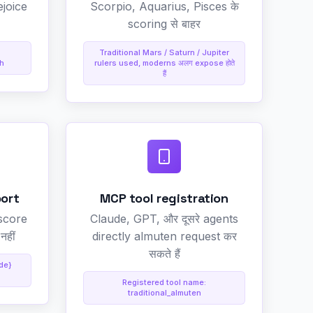
ejoice
Scorpio, Aquarius, Pisces के
scoring से बाहर
Traditional Mars / Saturn / Jupiter
h
rulers used, moderns अलग expose होते
हैं
ort
MCP tool registration
 score
Claude, GPT, और दूसरे agents
नहीं
directly almuten request कर
सकते हैं
ude}
Registered tool name:
traditional_almuten