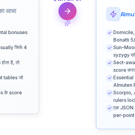
 का आधा
Almut
dental bonuses
Domicile, 
Bonatti 5
sually सिर्फ 4
Sun–Moon 
syzygy सह
ोता है, तो
Sect-aware
score करता 
t tables जो
Essential 
Almuten F
s के score
Scorpio, 
rulers lo
एक JSON re
per-poin