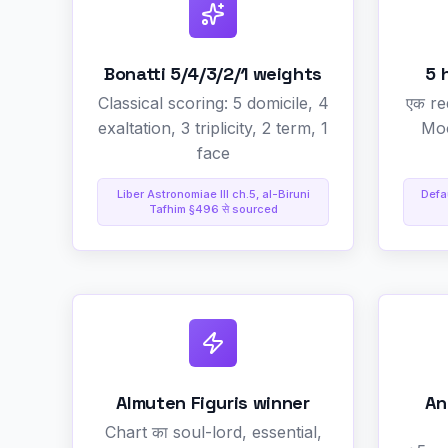
Bonatti 5/4/3/2/1 weights
5 
Classical scoring: 5 domicile, 4
एक re
exaltation, 3 triplicity, 2 term, 1
Moo
face
Liber Astronomiae III ch.5, al-Biruni
Defau
Tafhim §496 से sourced
Almuten Figuris winner
An
Chart का soul-lord, essential,