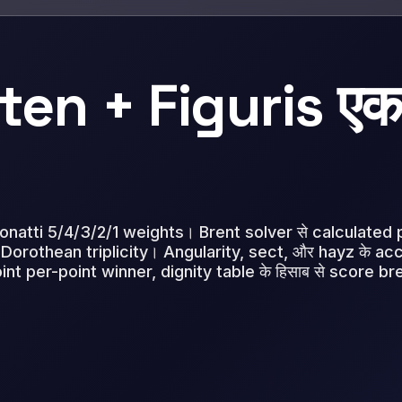
en + Figuris एक म
र Bonatti 5/4/3/2/1 weights। Brent solver से calculated 
orothean triplicity। Angularity, sect, और hayz के ac
nt per-point winner, dignity table के हिसाब से score b