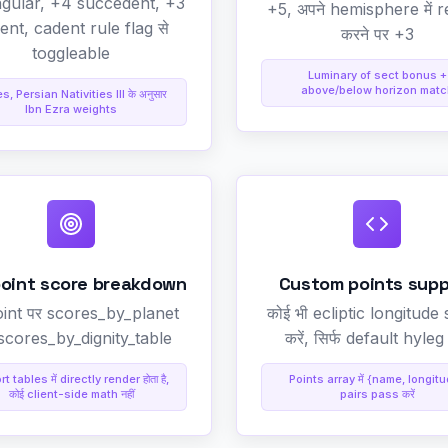
gular, +4 succedent, +3
+5, अपने hemisphere में r
ent, cadent rule flag से
करने पर +3
toggleable
Luminary of sect bonus +
above/below horizon matc
, Persian Nativities III के अनुसार
Ibn Ezra weights
point score breakdown
Custom points supp
oint पर scores_by_planet
कोई भी ecliptic longitude
scores_by_dignity_table
करें, सिर्फ default hyleg 
t tables में directly render होता है,
Points array में {name, longit
कोई client-side math नहीं
pairs pass करें