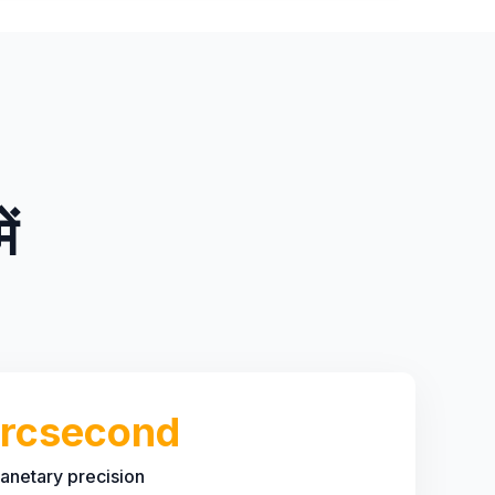
ं
arcsecond
lanetary precision