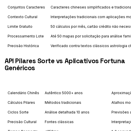
Conjuntos Caracteres
Caracteres chineses simplificados e tradicion
Contexto Cultural
Interpretações tradicionais com aplicações m
Limite Gratuito
50 cálculos por mês, cartão crédito não neces
Processamento Lote
Até 50 mapas por solicitação para análise famil
Precisão Histórica
Verificado contra textos clássicos astrologia 
API Pilares Sorte vs Aplicativos Fortuna
Genéricos
Feature
Astrology API
Calendário Chinês
Autêntico 5000+ anos
Aproximaçã
Cálculos Pilares
Métodos tradicionais
Atalhos m
Ciclos Sorte
Análise detalhada 10 anos
Previsões 
Precisão Cultural
Fontes clássicas
Interpreta