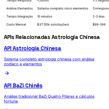
Tempo Resposta
<250ms
1-2 segun
Análise Elementos
Sistema completo cinco elementos
Correspond
Tempo Integração
15 minutos
2-3 dias
Custo Mensal
$37 (55k solicitações)
$99-299
APIs Relacionadas Astrologia Chinesa
API Astrologia Chinesa
Sistema completo astrologia chinesa com análise
zodíaco e elementos
API BaZi Chinês
Análise tradicional BaZi Quatro Pilares e cálculos
fortuna