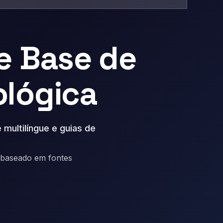
e Base de
ológica
 multilíngue e guias de
 baseado em fontes