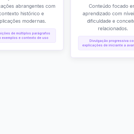
cações abrangentes com
Conteúdo focado 
contexto histórico e
aprendizado com nívei
plicações modernas.
dificuldade e concei
relacionados.
nições de múltiplos parágrafos
 exemplos e contexto de uso
Divulgação progressiva c
explicações de iniciante a av