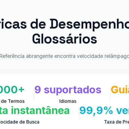
icas de Desempenh
Glossários
Referência abrangente encontra velocidade relâmpag
.000+
9 suportados
Gui
l de Termos
Idiomas
ta instantânea
99,9% ver
locidade de Busca
Taxa de Pr