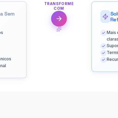
TRANSFORME
COM
sa Sem
So
Re
os
Mais 
clara
Supor
Termi
cnicos
Recur
nal