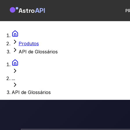
Astro
API
P
Produtos
API de Glossários
...
API de Glossários