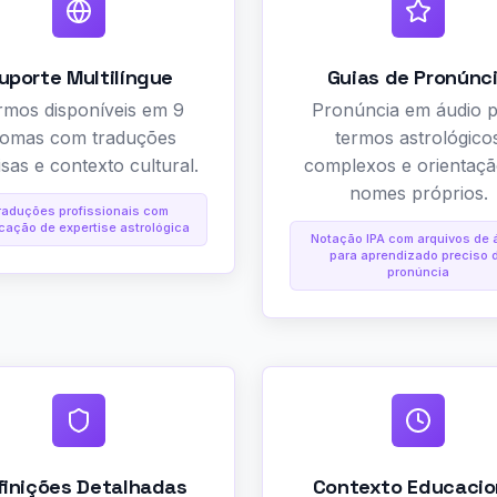
uporte Multilíngue
Guias de Pronúnc
rmos disponíveis em 9
Pronúncia em áudio 
diomas com traduções
termos astrológico
isas e contexto cultural.
complexos e orientaçã
nomes próprios.
raduções profissionais com
icação de expertise astrológica
Notação IPA com arquivos de 
para aprendizado preciso 
pronúncia
finições Detalhadas
Contexto Educacio