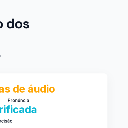
o dos
o
as de áudio
Pronúncia
ificada
ecisão