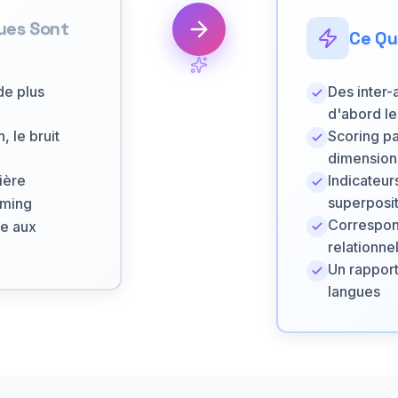
ques Sont
Ce Qu
de plus
Des inter-
d'abord le
 le bruit
Scoring pa
dimension
ière
Indicateur
superposi
iming
Correspon
re aux
relationne
Un rappor
langues