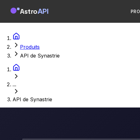
Astro
API
PRO
Produits
API de Synastrie
...
API de Synastrie