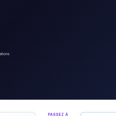
ations
PASSEZ À