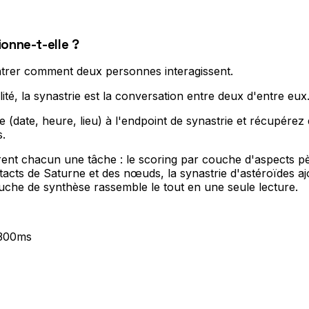
onne-t-elle ?
trer comment deux personnes interagissent
.
té, la synastrie est la conversation entre deux d'entre eux
ate, heure, lieu) à l'endpoint de synastrie et récupérez 
s
.
rent chacun une tâche : le scoring par couche d'aspects pè
tacts de Saturne et des nœuds, la synastrie d'astéroïdes a
che de synthèse rassemble le tout en une seule lecture
.
 300ms