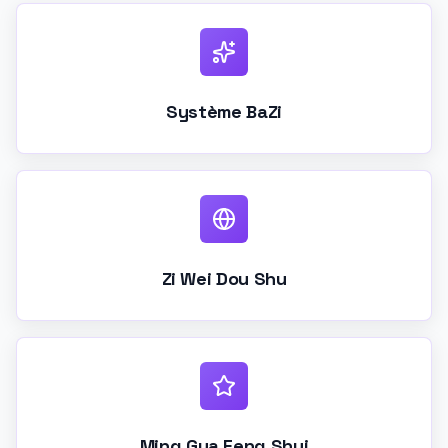
Système BaZi
Zi Wei Dou Shu
Ming Gua Feng Shui