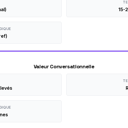
TE
al)
15-2
GIQUE
ref)
Valeur Conversationnelle
TE
Élevés
R
GIQUE
nnes