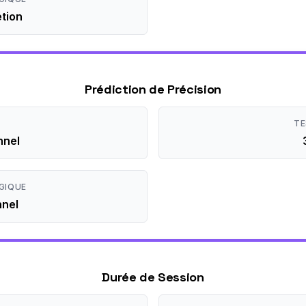
tion
Prédiction de Précision
TE
nnel
GIQUE
nnel
Durée de Session